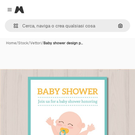
Magnific
Close menu
Cerca 
Home
/
Stock
/
Vettori
/
Baby shower design p…