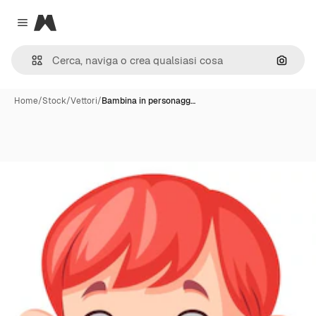
Magnific
Close menu
Cerca 
Home
/
Stock
/
Vettori
/
Bambina in personagg…