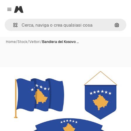
Magnific
Close menu
Cerca 
Home
/
Stock
/
Vettori
/
Bandiera del Kosovo …