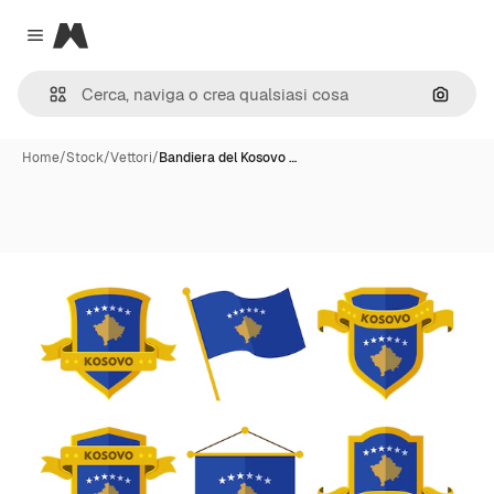
Magnific
Close menu
Cerca 
Home
/
Stock
/
Vettori
/
Bandiera del Kosovo …