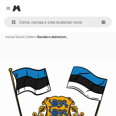
Magnific
Close menu
Cerca 
Home
/
Stock
/
Vettori
/
Bandiera dell'estoni…