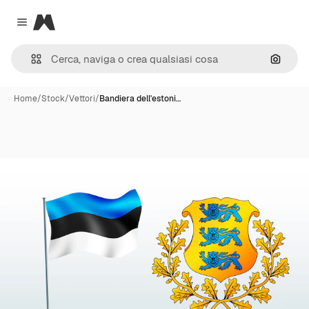
Magnific
Close menu
Cerca 
Home
/
Stock
/
Vettori
/
Bandiera dell'estoni…