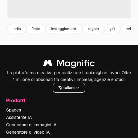
india
festa
festeggiamenti
regalo
gift
celebr
La piattaforma creativa per realizzare i tuoi migliori lavori. Oltre
1 milione di abbonati tra creativi, imprese, agenzie e studi.
Italiano
Prodotti
Spaces
Assistente IA
Generatore di immagini IA
Generatore di video IA