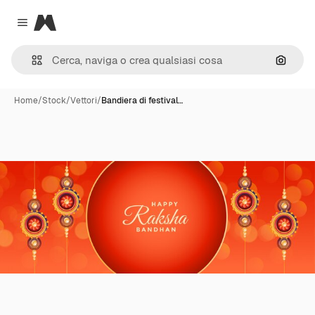
Magnific
Close menu
Cerca 
Home
/
Stock
/
Vettori
/
Bandiera di festival…