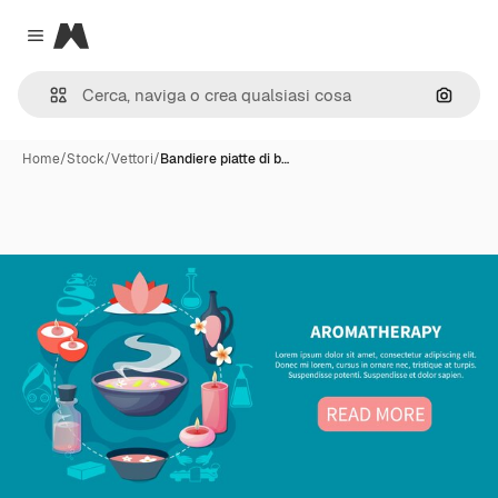
Magnific
Close menu
Cerca 
Home
/
Stock
/
Vettori
/
Bandiere piatte di b…