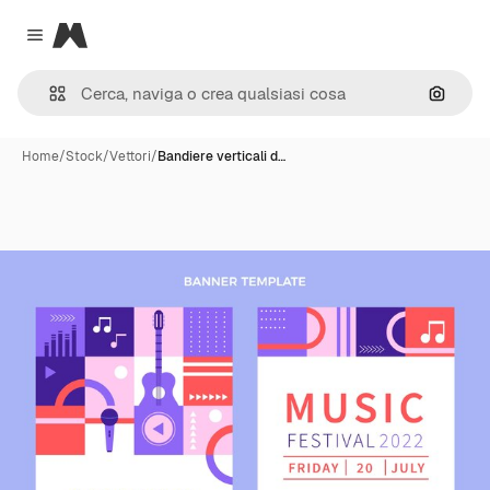
Magnific
Close menu
Cerca 
Home
/
Stock
/
Vettori
/
Bandiere verticali d…