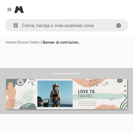
Magnific
Close menu
Cerca 
Home
/
Stock
/
Vettori
/
Banner di contrazion…