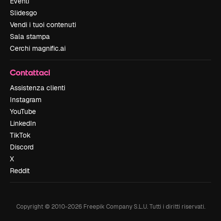
Eventi
Slidesgo
Vendi i tuoi contenuti
Sala stampa
Cerchi magnific.ai
Contattaci
Assistenza clienti
Instagram
YouTube
LinkedIn
TikTok
Discord
X
Reddit
Copyright © 2010-
2026
Freepik Company S.L.U.
Tutti i diritti riservati
.