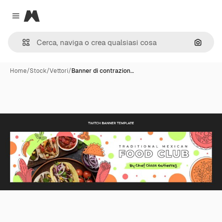
Magnific
Close menu
Cerca 
Home
/
Stock
/
Vettori
/
Banner di contrazion…