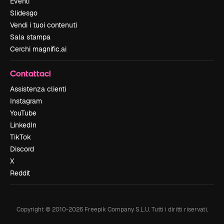
Eventi
Slidesgo
Vendi i tuoi contenuti
Sala stampa
Cerchi magnific.ai
Contattaci
Assistenza clienti
Instagram
YouTube
LinkedIn
TikTok
Discord
X
Reddit
Copyright © 2010-
2026
Freepik Company S.L.U.
Tutti i diritti riservati
.