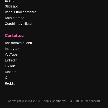
Eventi
Slidesgo
Vendi i tuoi contenuti
Sala stampa
Cerchi magnific.ai
Contattaci
Assistenza clienti
Instagram
YouTube
LinkedIn
TikTok
Discord
X
Reddit
Copyright © 2010-
2026
Freepik Company S.L.U.
Tutti i diritti riservati
.