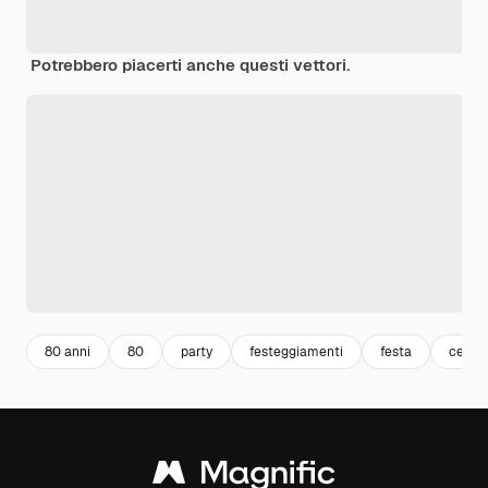
Potrebbero piacerti anche questi vettori.
80 anni
80
party
festeggiamenti
festa
celeb