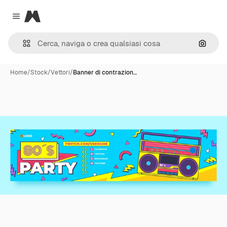
Magnific
Close menu
Cerca 
Home
/
Stock
/
Vettori
/
Banner di contrazion…