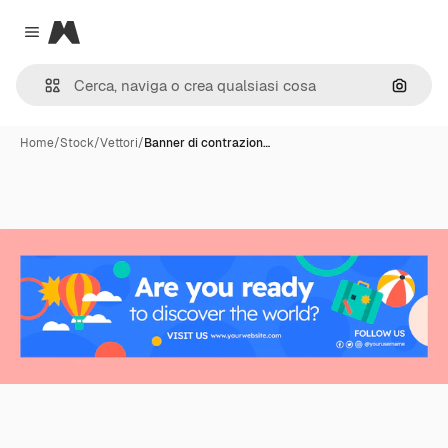
Magnific
Close menu
Cerca 
Home
/
Stock
/
Vettori
/
Banner di contrazion…