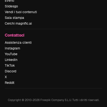
Eventi
Slidesgo
Vendi i tuoi contenuti
Sala stampa
Cerchi magnific.ai
Contattaci
Assistenza clienti
Instagram
YouTube
LinkedIn
TikTok
Discord
X
Reddit
Copyright © 2010-
2026
Freepik Company S.L.U.
Tutti i diritti riservati
.