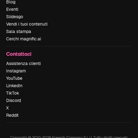
Blog
Eventi
Slidesgo
Vendi i tuoi contenuti
Sala stampa
Cerchi magnific.ai
Contattaci
Assistenza clienti
Instagram
YouTube
LinkedIn
TikTok
Discord
X
Reddit
Copyright © 2010-
2026
Freepik Company S.L.U.
Tutti i diritti riservati
.