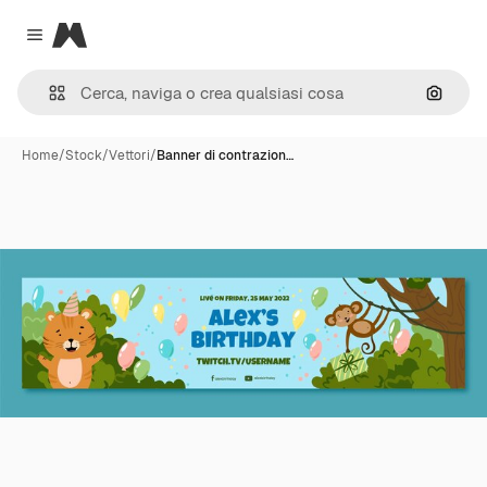
Magnific
Close menu
Cerca 
Home
/
Stock
/
Vettori
/
Banner di contrazion…