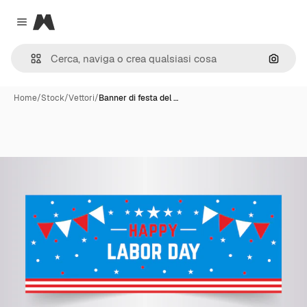
Magnific
Close menu
Cerca 
Home
/
Stock
/
Vettori
/
Banner di festa del …