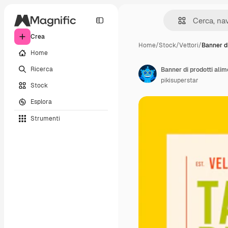
Crea
Home
/
Stock
/
Vettori
/
Banner di
Home
Ricerca
Banner di prodotti alim
pikisuperstar
Stock
Esplora
Strumenti