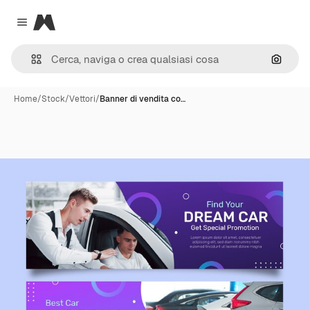
Magnific
Close menu
Cerca 
Home
/
Stock
/
Vettori
/
Banner di vendita co…