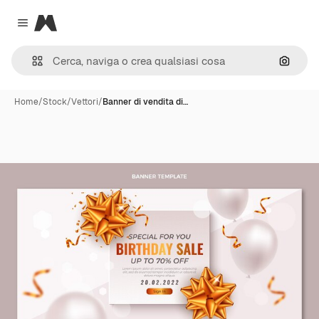
Magnific
Close menu
Cerca 
Home
/
Stock
/
Vettori
/
Banner di vendita di…