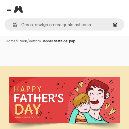
Magnific
Close menu
Cerca 
Home
/
Stock
/
Vettori
/
Banner festa del pap…