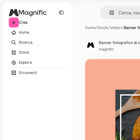
Crea
Home
/
Stock
/
Vettori
/
Banner f
Home
Ricerca
Banner fotografico di c
magnific
Stock
Esplora
Strumenti