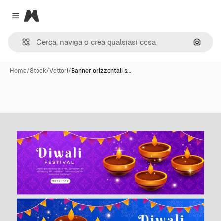
Magnific
Close menu
Cerca 
Home
/
Stock
/
Vettori
/
Banner orizzontali s…