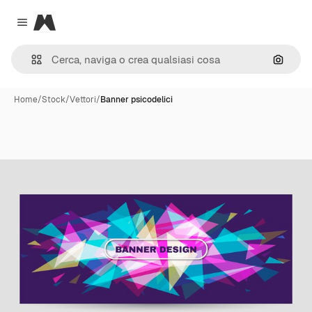
Magnific
Close menu
Cerca 
Home
/
Stock
/
Vettori
/
Banner psicodelici