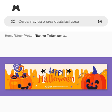
Magnific
Close menu
Cerca 
Home
/
Stock
/
Vettori
/
Banner Twitch per la…