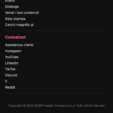
Eventi
Slidesgo
Vendi i tuoi contenuti
Sala stampa
Cerchi magnific.ai
Contattaci
Assistenza clienti
Instagram
YouTube
LinkedIn
TikTok
Discord
X
Reddit
Copyright © 2010-
2026
Freepik Company S.L.U.
Tutti i diritti riservati
.