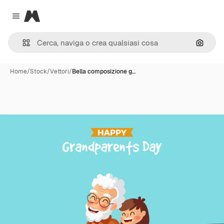
Magnific
Close menu
Cerca 
Home
/
Stock
/
Vettori
/
Bella composizione g…