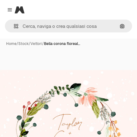
Magnific
Close menu
Cerca 
Home
/
Stock
/
Vettori
/
Bella corona floreal…