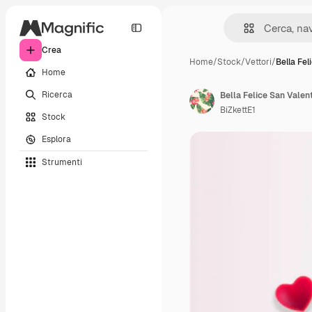
Crea
Home
/
Stock
/
Vettori
/
Bella Fel
Home
Ricerca
Bella Felice San Valen
BiZkettE1
Stock
Esplora
Strumenti