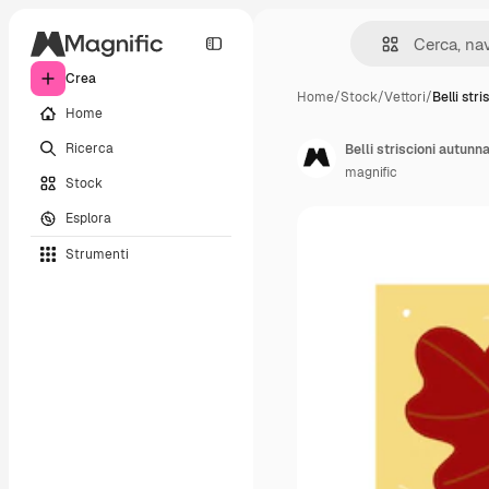
Crea
Home
/
Stock
/
Vettori
/
Belli stri
Home
Ricerca
Belli striscioni autunna
magnific
Stock
Esplora
Strumenti