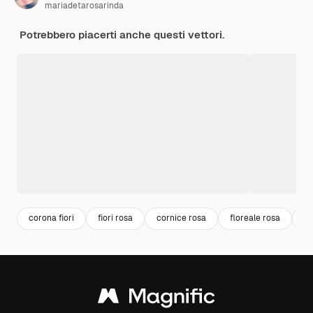
mariadetarosarinda
Potrebbero piacerti anche questi vettori.
corona fiori
fiori rosa
cornice rosa
floreale rosa
co