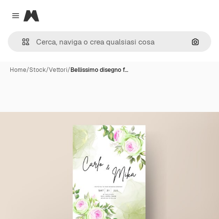
Magnific
Close menu
Cerca 
Home
/
Stock
/
Vettori
/
Bellissimo disegno f…