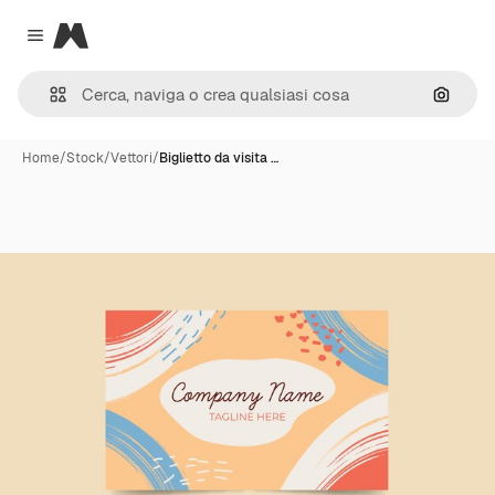
Magnific
Close menu
Cerca 
Home
/
Stock
/
Vettori
/
Biglietto da visita …