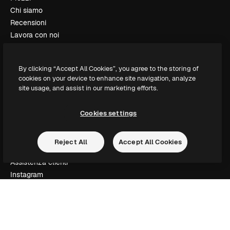
Chi siamo
Recensioni
Lavora con noi
Cerca tendenze
Blog
By clicking “Accept All Cookies”, you agree to the storing of
Eventi
cookies on your device to enhance site navigation, analyze
Slidesgo
site usage, and assist in our marketing efforts.
Vendi i tuoi contenuti
Sala stampa
Cookies settings
Cerchi magnific.ai
Reject All
Accept All Cookies
Contattaci
Assistenza clienti
Instagram
YouTube
LinkedIn
TikTok
Discord