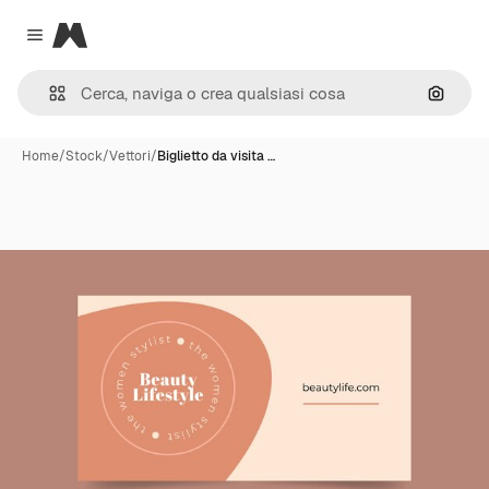
Magnific
Close menu
Cerca 
Home
/
Stock
/
Vettori
/
Biglietto da visita …