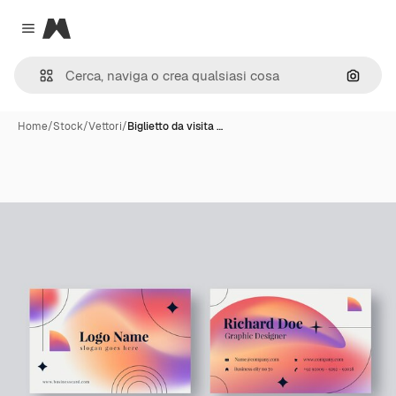
Magnific
Close menu
Cerca 
Home
/
Stock
/
Vettori
/
Biglietto da visita …