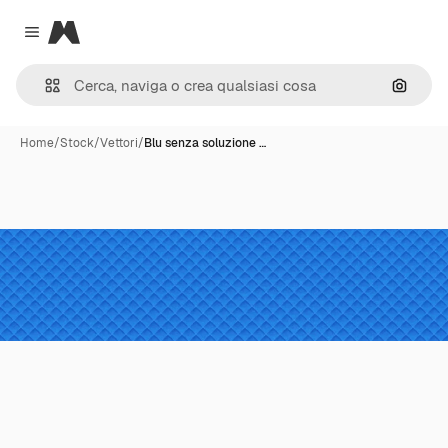
Magnific
Close menu
Cerca 
Home
/
Stock
/
Vettori
/
Blu senza soluzione …