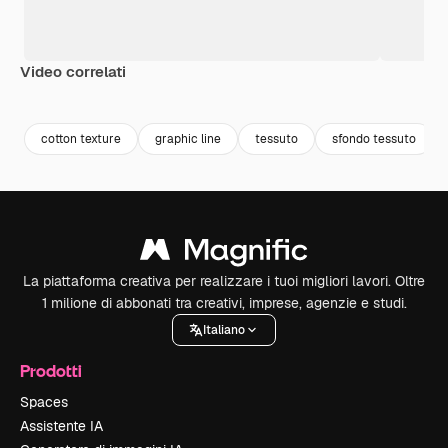
Video correlati
Premium
Premium
Premium
Premium
cotton texture
graphic line
tessuto
sfondo tessuto
La piattaforma creativa per realizzare i tuoi migliori lavori. Oltre
1 milione di abbonati tra creativi, imprese, agenzie e studi.
Italiano
Prodotti
Spaces
Assistente IA