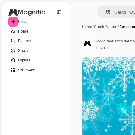
Crea
Home
/
Stock
/
Vettori
/
Bordo rea
Home
Ricerca
Bordo realistico del fi
magnific
Stock
Esplora
Strumenti