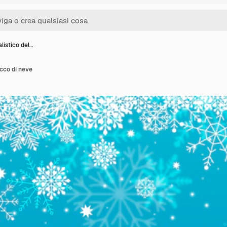
listico del…
occo di neve