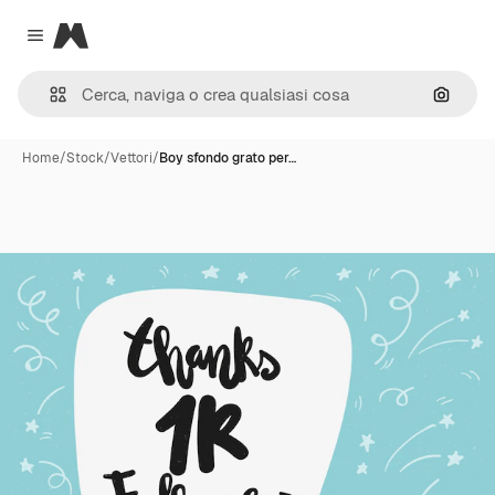
Magnific
Close menu
Cerca 
Home
/
Stock
/
Vettori
/
Boy sfondo grato per…