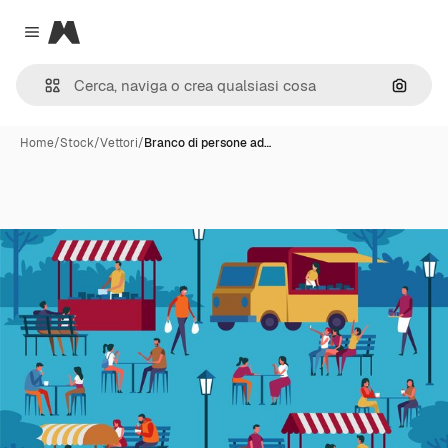
Magnific
Close menu
Cerca 
Home
/
Stock
/
Vettori
/
Branco di persone ad…