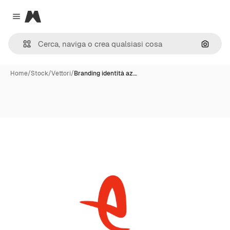
Magnific
Close menu
Cerca 
Home
/
Stock
/
Vettori
/
Branding identità az…