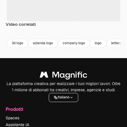
Video correlati
Premium
Premium
Premium
Premium
3d logo
azienda logo
company logo
logo
lettera lo
La piattaforma creativa per realizzare i tuoi migliori lavori. Oltre
1 milione di abbonati tra creativi, imprese, agenzie e studi.
Italiano
Prodotti
Spaces
Assistente IA