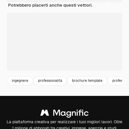
Potrebbero piacerti anche questi vettori.
ingegnere
professionalità
brochure template
profession
La piattaforma creativa per realizzare i tuoi migliori lavori. Oltre
1 milione di abbonati tra creativi, imprese, agenzie e studi.