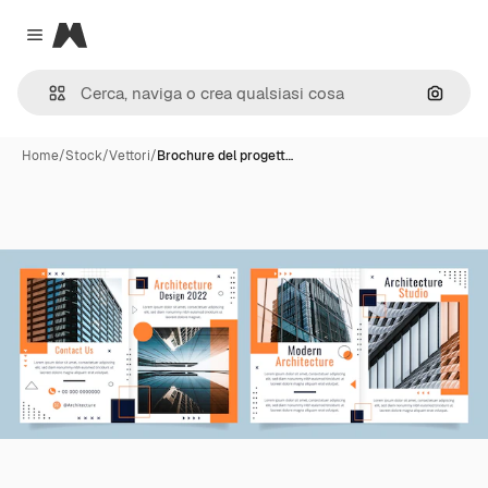
Magnific
Close menu
Cerca 
Home
/
Stock
/
Vettori
/
Brochure del progett…