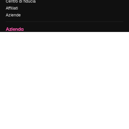
Centro di fiducia
Affiliati
Aziende
Azienda
Prezzi
Chi siamo
Recensioni
Lavora con noi
Cerca tendenze
Blog
Eventi
Slidesgo
Vendi i tuoi contenuti
Sala stampa
Cerchi magnific.ai
Contattaci