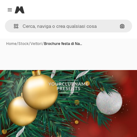
Magnific
Close menu
Cerca 
Home
/
Stock
/
Vettori
/
Brochure festa di Na…