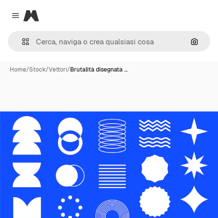
Magnific
Close menu
Cerca 
Home
/
Stock
/
Vettori
/
Brutalità disegnata …