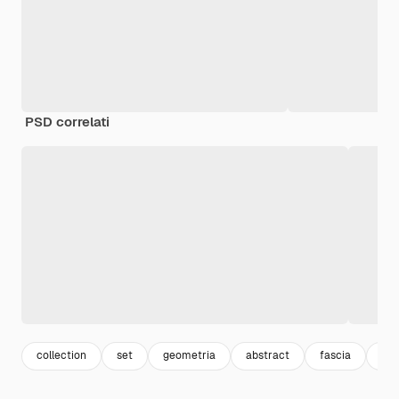
PSD correlati
collection
set
geometria
abstract
fascia
ast