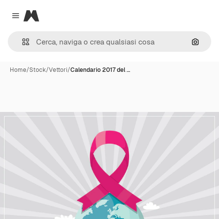
Magnific
Close menu
Cerca 
Home
/
Stock
/
Vettori
/
Calendario 2017 del …