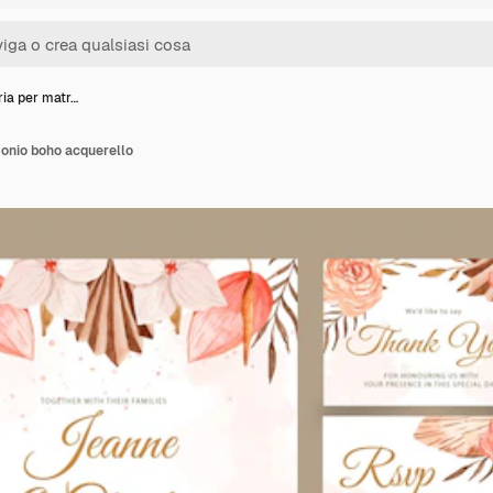
ria per matr…
monio boho acquerello