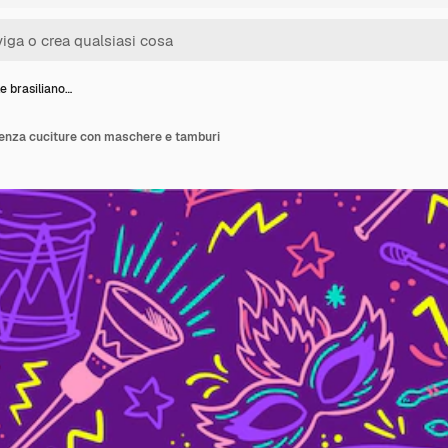
e brasiliano…
senza cuciture con maschere e tamburi