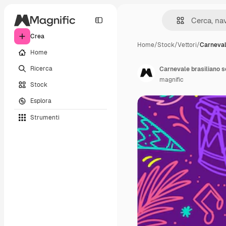
Crea
Home
/
Stock
/
Vettori
/
Carneval
Home
Ricerca
Carnevale brasiliano 
magnific
Stock
Esplora
Strumenti