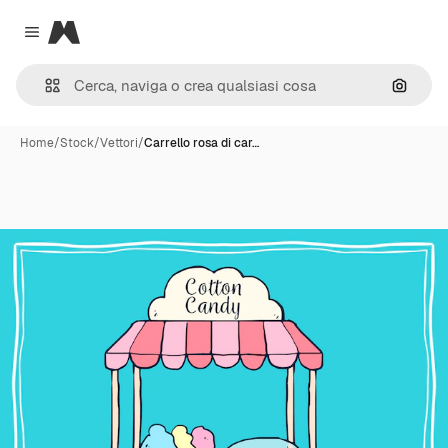
Magnific
Close menu
Cerca 
Home
/
Stock
/
Vettori
/
Carrello rosa di car…