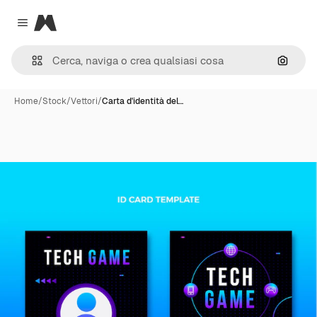
Magnific
Close menu
Cerca 
Home
/
Stock
/
Vettori
/
Carta d'identità del…