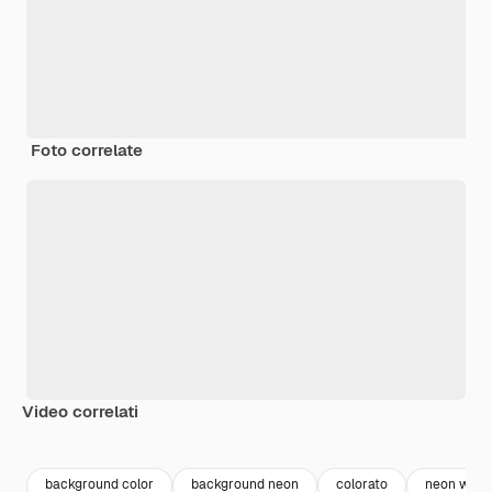
Foto correlate
Video correlati
Premium
Premium
Generato dall'IA
Premium
Premium
Generato da
background color
background neon
colorato
neon wall