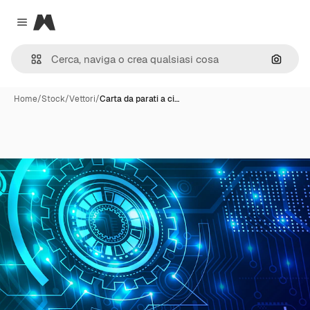
Magnific
Close menu
Cerca 
Home
/
Stock
/
Vettori
/
Carta da parati a ci…