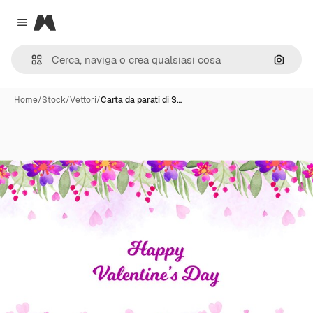
Magnific
Close menu
Cerca 
Home
/
Stock
/
Vettori
/
Carta da parati di S…