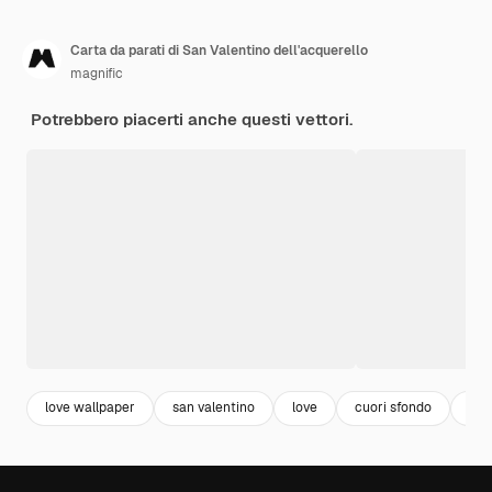
Carta da parati di San Valentino dell'acquerello
magnific
Potrebbero piacerti anche questi vettori.
love wallpaper
san valentino
love
cuori sfondo
rom