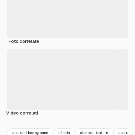
Foto correlate
Video correlati
Premium
Premium
Premium
Premium
abstract background
sfondo
abstract texture
abstract