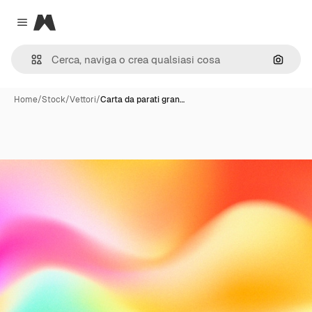
Magnific
Close menu
Cerca 
Home
/
Stock
/
Vettori
/
Carta da parati gran…