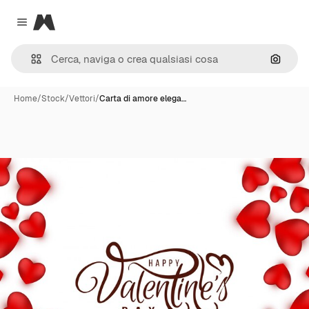
Magnific
Close menu
Cerca 
Home
/
Stock
/
Vettori
/
Carta di amore elega…