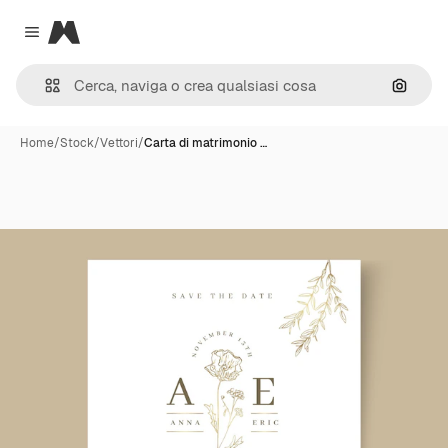
Magnific
Close menu
Cerca 
Home
/
Stock
/
Vettori
/
Carta di matrimonio …