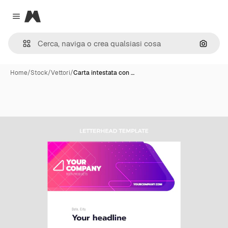
Magnific
Close menu
Cerca 
Home
/
Stock
/
Vettori
/
Carta intestata con …